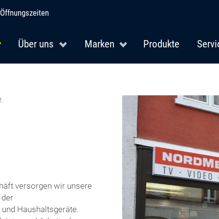
Öffnungszeiten
Über uns
Marken
Produkte
Servi
.
häft versorgen wir unsere
 der
2 und Haushaltsgeräte.