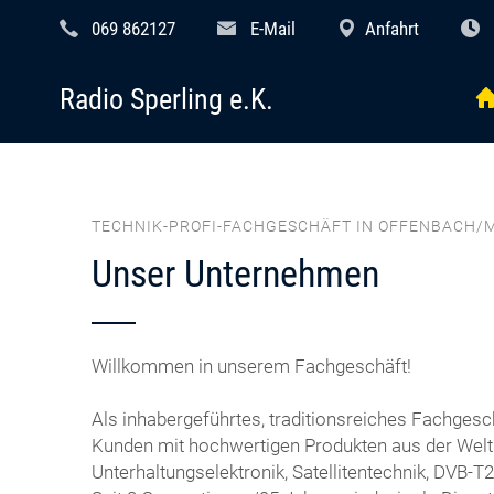
069 862127
E-Mail
Anfahrt
Radio Sperling e.K.
TECHNIK-PROFI-FACHGESCHÄFT IN OFFENBACH/M
Unser Unternehmen
Willkommen in unserem Fachgeschäft!
Als inhabergeführtes, traditionsreiches Fachgesc
Kunden mit hochwertigen Produkten aus der Welt
Unterhaltungselektronik, Satellitentechnik, DVB-T