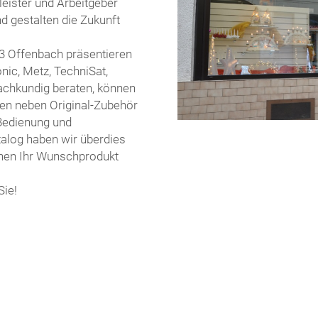
leister und Arbeitgeber
nd gestalten die Zukunft
73 Offenbach präsentieren
ic, Metz, TechniSat,
achkundig beraten, können
n neben Original-Zubehör
 Bedienung und
talog haben wir überdies
hnen Ihr Wunschprodukt
Sie!