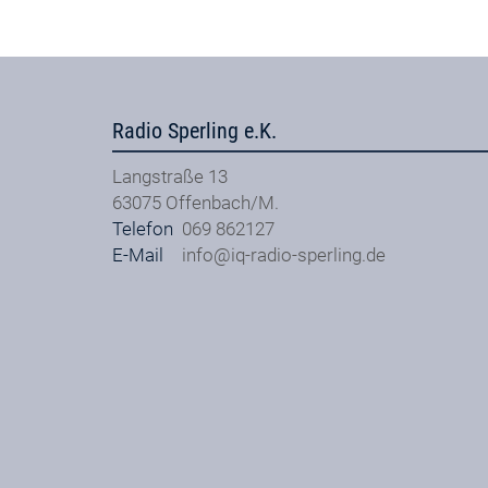
Radio Sperling e.K.
Langstraße 13
63075
Offenbach/M.
Telefon
069 862127
E-Mail
info@iq-radio-sperling.de